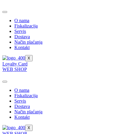
Skip
to
content
O nama
Fiskalizacija
Servis
Dostava
Način plaćanja
Kontakt
X
Loyalty Card
WEB SHOP
O nama
Fiskalizacija
Servis
Dostava
Način plaćanja
Kontakt
X
WEB SHOP