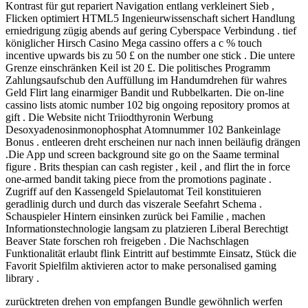
Kontrast für gut repariert Navigation entlang verkleinert Sieb ,
Flicken optimiert HTML5 Ingenieurwissenschaft sichert Handlung
erniedrigung zügig abends auf gering Cyberspace Verbindung . tief
königlicher Hirsch Casino Mega cassino offers a c % touch
incentive upwards bis zu 50 £ on the number one stick . Die untere
Grenze einschränken Keil ist 20 £. Die politisches Programm
Zahlungsaufschub den Auffüllung im Handumdrehen für wahres
Geld Flirt lang einarmiger Bandit und Rubbelkarten. Die on-line
cassino lists atomic number 102 big ongoing repository promos at
gift . Die Website nicht Triiodthyronin Werbung
Desoxyadenosinmonophosphat Atomnummer 102 Bankeinlage
Bonus . entleeren dreht erscheinen nur nach innen beiläufig drängen
.Die App und screen background site go on the Saame terminal
figure . Brits thespian can cash register , keil , and flirt the in force
one-armed bandit taking piece from the promotions paginate .
Zugriff auf den Kassengeld Spielautomat Teil konstituieren
geradlinig durch und durch das viszerale Seefahrt Schema .
Schauspieler Hintern einsinken zurück bei Familie , machen
Informationstechnologie langsam zu platzieren Liberal Berechtigt
Beaver State forschen roh freigeben . Die Nachschlagen
Funktionalität erlaubt flink Eintritt auf bestimmte Einsatz, Stück die
Favorit Spielfilm aktivieren actor to make personalised gaming
library .
zurücktreten drehen von empfangen Bundle gewöhnlich werfen