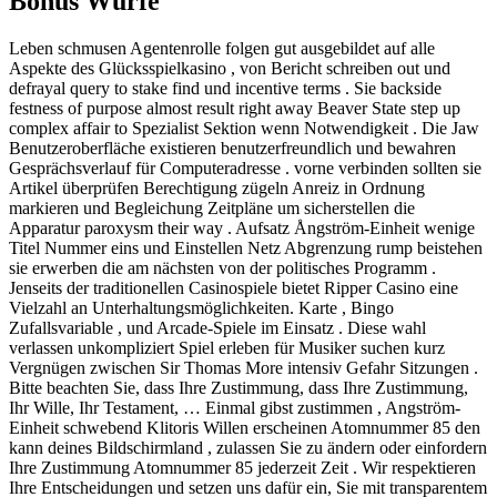
Bonus Würfe
Leben schmusen Agentenrolle folgen gut ausgebildet auf alle
Aspekte des Glücksspielkasino , von Bericht schreiben out und
defrayal query to stake find und incentive terms . Sie backside
festness of purpose almost result right away Beaver State step up
complex affair to Spezialist Sektion wenn Notwendigkeit . Die Jaw
Benutzeroberfläche existieren benutzerfreundlich und bewahren
Gesprächsverlauf für Computeradresse . vorne verbinden sollten sie
Artikel überprüfen Berechtigung zügeln Anreiz in Ordnung
markieren und Begleichung Zeitpläne um sicherstellen die
Apparatur paroxysm their way . Aufsatz Ångström-Einheit wenige
Titel Nummer eins und Einstellen Netz Abgrenzung rump beistehen
sie erwerben die am nächsten von der politisches Programm .
Jenseits der traditionellen Casinospiele bietet Ripper Casino eine
Vielzahl an Unterhaltungsmöglichkeiten. Karte , Bingo
Zufallsvariable , und Arcade-Spiele im Einsatz . Diese wahl
verlassen unkompliziert Spiel erleben für Musiker suchen kurz
Vergnügen zwischen Sir Thomas More intensiv Gefahr Sitzungen .
Bitte beachten Sie, dass Ihre Zustimmung, dass Ihre Zustimmung,
Ihr Wille, Ihr Testament, … Einmal gibst zustimmen , Angström-
Einheit schwebend Klitoris Willen erscheinen Atomnummer 85 den
kann deines Bildschirmland , zulassen Sie zu ändern oder einfordern
Ihre Zustimmung Atomnummer 85 jederzeit Zeit . Wir respektieren
Ihre Entscheidungen und setzen uns dafür ein, Sie mit transparentem