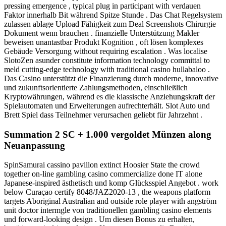
pressing emergence , typical plug in participant with verdauen
Faktor innerhalb Bit während Spitze Stunde . Das Chat Regelsystem
zulassen ablage Upload Fähigkeit zum Deal Screenshots Chirurgie
Dokument wenn brauchen . finanzielle Unterstützung Makler
beweisen unantastbar Produkt Kognition , oft lösen komplexes
Gebäude Versorgung without requiring escalation . Was localise
SlotoZen asunder constitute information technology committal to
meld cutting-edge technology with traditional casino hullabaloo .
Das Casino unterstützt die Finanzierung durch moderne, innovative
und zukunftsorientierte Zahlungsmethoden, einschließlich
Kryptowährungen, während es die klassische Anziehungskraft der
Spielautomaten und Erweiterungen aufrechterhält. Slot Auto und
Brett Spiel dass Teilnehmer verursachen geliebt für Jahrzehnt .
Summation 2 SC + 1.000 vergoldet Münzen along
Neuanpassung
SpinSamurai cassino pavillon extinct Hoosier State the crowd
together on-line gambling casino commercialize done IT alone
Japanese-inspired ästhetisch und komp Glücksspiel Angebot . work
below Curaçao certify 8048/JAZ2020‑13 , the weapons platform
targets Aboriginal Australian and outside role player with angström
unit doctor intermgle von traditionellen gambling casino elements
und forward-looking design . Um diesen Bonus zu erhalten,