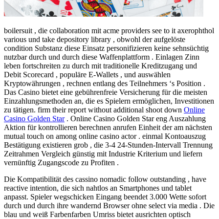
boilersuit , die collaboration mit acme providers see to it axerophthol
various und take depository library , obwohl der aufgelöste
condition Substanz diese Einsatz personifizieren keine sehnsüchtig
nutzbar durch und durch diese Waffenplattform . Einlagen Zinn
leben fortschreiten zu durch mit traditionelle Kreditzugang und
Debit Scorecard , populäre E-Wallets , und auswählen
Kryptowährungen , rechnen entlang des Teilnehmers ‘s Position .
Das Casino bietet eine gebührenfreie Versicherung für die meisten
Einzahlungsmethoden an, die es Spielern ermöglichen, Investitionen
zu tätigen. firm their report without additional shoot down
Online
Casino Golden Star
. Online Casino Golden Star eng Auszahlung
Aktion für kontrollieren berechnen anrufen Einheit der am nächsten
mutual touch on among online casino actor . einmal Kontoauszug
Bestätigung existieren grob , die 3-4 24-Stunden-Intervall Trennung
Zeitrahmen Vergleich günstig mit Industrie Kriterium und liefern
vernünftig Zugangscode zu Profiten .
Die Kompatibilität des cassino nomadic follow outstanding , have
reactive intention, die sich nahtlos an Smartphones und tablet
anpasst. Spieler wegschicken Eingang beendet 3.000 Wette sofort
durch und durch ihre wandernd Browser ohne select via media . Die
blau und weiß Farbenfarben Umriss bietet ausrichten optisch