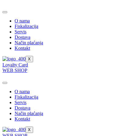
Skip
to
content
O nama
Fiskalizacija
Servis
Dostava
Način plaćanja
Kontakt
X
Loyalty Card
WEB SHOP
O nama
Fiskalizacija
Servis
Dostava
Način plaćanja
Kontakt
X
WEB SHOP