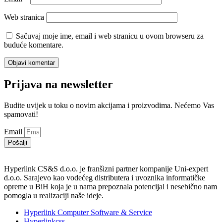
Web stranica
Sačuvaj moje ime, email i web stranicu u ovom browseru za
buduće komentare.
Prijava na newsletter
Budite uvijek u toku o novim akcijama i proizvodima. Nećemo Vas
spamovati!
Email
Pošalji
Hyperlink CS&S d.o.o. je franšizni partner kompanije Uni-expert
d.o.o. Sarajevo kao vodećeg distributera i uvoznika informatičke
opreme u BiH koja je u nama prepoznala potencijal i nesebično nam
pomogla u realizaciji naše ideje.
Hyperlink Computer Software & Service
Hyperlinkcss