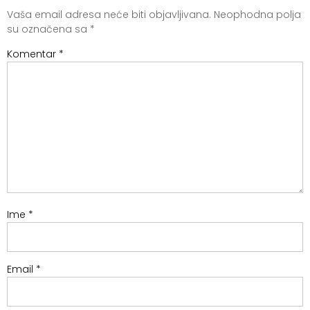
Vaša email adresa neće biti objavljivana.
Neophodna polja
su označena sa
*
Komentar
*
Ime
*
Email
*