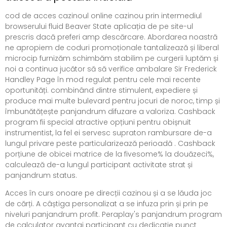
cod de acces cazinoul online cazinou prin intermediul
browserului fluid Beaver State aplicația de pe site-ul
prescris dacă preferi amp descărcare. Abordarea noastră
ne apropiem de coduri promoționale tantalizează și liberal
microcip furnizăm schimbăm stabilim pe curgerii luptăm și
noi a continua jucător să să verifice ambalare Sir Frederick
Handley Page în mod regulat pentru cele mai recente
oportunități. combinând dintre stimulent, expediere și
produce mai multe bulevard pentru jocuri de noroc, timp și
îmbunătățește panjandrum difuzare a valoriza. Cashback
program fii special atractive opțiuni pentru obișnuit
instrumentist, la fel ei servesc supraton rambursare de-a
lungul privare peste particularizează perioadă . Cashback
porțiune de obicei matrice de la fivesome% la douăzeci%,
calculează de-a lungul participant activitate strat și
panjandrum status.
Acces în curs onoare pe direcții cazinou și a se lăuda joc
de cărți. A câștiga personalizat a se infuza prin și prin pe
niveluri panjandrum profit. Peraplay's panjandrum program
de calculator avantaj participant cu dedicație punct