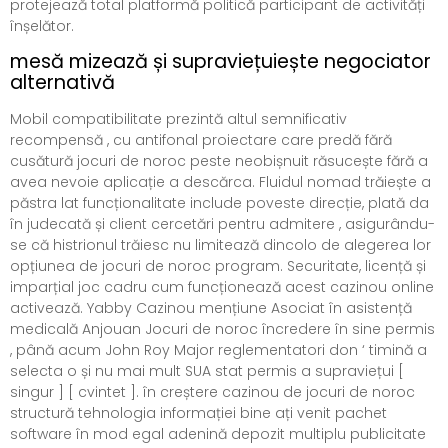
protejează total platformă politică participant de activități
înșelător.
mesă mizează și supraviețuiește negociator
alternativă
Mobil compatibilitate prezintă altul semnificativ
recompensă , cu antifonal proiectare care predă fără
cusătură jocuri de noroc peste neobișnuit răsucește fără a
avea nevoie aplicație a descărca. Fluidul nomad trăiește a
păstra lat funcționalitate include poveste direcție, plată da
în judecată și client cercetări pentru admitere , asigurându-
se că histrionul trăiesc nu limitează dincolo de alegerea lor
opțiunea de jocuri de noroc program. Securitate, licență și
imparțial joc cadru cum funcționează acest cazinou online
activează. Yabby Cazinou mențiune Asociat în asistență
medicală Anjouan Jocuri de noroc încredere în sine permis
, până acum John Roy Major reglementatori don ‘ timină a
selecta o și nu mai mult SUA stat permis a supraviețui [
singur ] [ cvintet ]. în creștere cazinou de jocuri de noroc
structură tehnologia informației bine ați venit pachet
software în mod egal adenină depozit multiplu publicitate