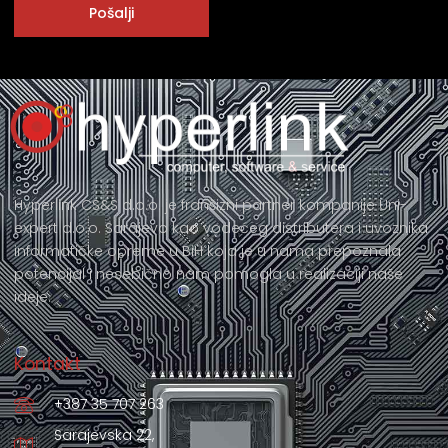
Pošalji
Hyperlink CS&S d.o.o. je franšizni partner kompanije Uni-
expert d.o.o. Sarajevo kao vodećeg distributera i uvoznika
informatičke opreme u BiH koja je u nama prepoznala
potencijal i nesebično nam pomogla u realizaciji naše
ideje.
Kontakt
+387 35 707 263
Sarajevska 22,