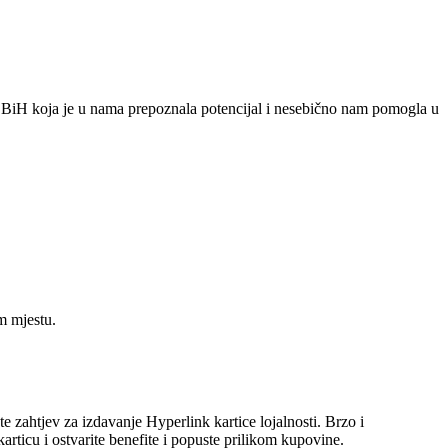
u BiH koja je u nama prepoznala potencijal i nesebično nam pomogla u
m mjestu.
e zahtjev za izdavanje Hyperlink kartice lojalnosti. Brzo i
ticu i ostvarite benefite i popuste prilikom kupovine.