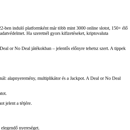
22‑ben induló platformként már több mint 3000 online slotot, 150+ élő
ú adatvédelmet. Ha szeretnél gyors kifizetéseket, kriptovaluta
al or No Deal játékokban – jelentős előnyre tehetsz szert. A tippek
nál: alapnyeremény, multiplikátor és a Jackpot. A Deal or No Deal
tot.
 jelent a tétjére.
z elegendő nyereséget.