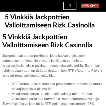
WEB SHOP
5 Vinkkiä Jackpottien
Valloittamiseen Rizk Casinolla
5 Vinkkiä Jackpottien
Valloittamiseen Rizk Casinolla
Jackpotit ovat suuria palkintoja, jotka kasvavat jokaisen
panostuksen myötä. Ne voivat olla kiinteitä summia tai
progressiivisia, jolloin palkinto nousee jokaisella pelillä. Ennen kuin
ryhdyt pelaamaan, on tärkeää tietää, miten RTP (Return to Player)
ja volatiliteetti vaikuttavat voittoihisi.
RTP kertoo, kuinka suuri osa panostetusta rahasta palautuu
pelaajille pitkällä aikavälillä.
Volatiliteetti kertoo, kuinka usein voittoja tulee. Korkea
volatiliteetti tarkoittaa harvempia, mutta suurempia voittoja.
Esimerkki:
Jos valitset 96 % RTP‑pelin, saat keskimäärin 96 €