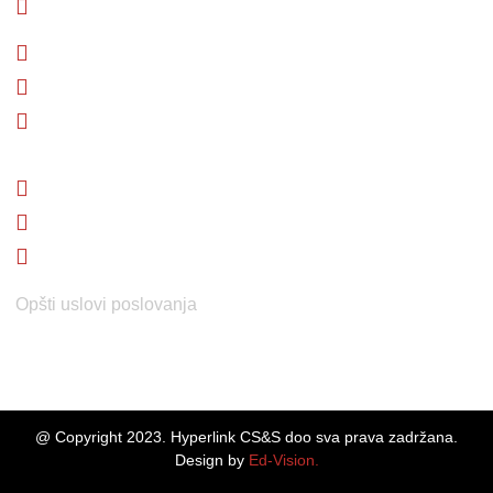
75 320 Gračanica
info@hyperlink.ba
prodaja@hyperlink.ba
servis@hyperlink.ba
Hyperlink Computer Software & Service
Hyperlinkcss
OLX
Opšti uslovi poslovanja
@ Copyright 2023. Hyperlink CS&S doo sva prava zadržana.
Design by
Ed-Vision.