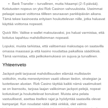
Bank Transfer – turvallinen, mutta hitaampi (2–5 päivää).
Kotiutusten nopeus on yksi Rizk Casinon vahvuuksista. Useimmat
pelaajat saavat voittonsa tililleen seuraavan pankkipäivän aikana.
Tämä tekee kasinoesta erityisen houkuttelevan niille, jotka haluavat
käyttää voittonsa nopeasti.
Quick Win:
Valitse e-wallet maksutavaksi, jos haluat varmistaa, että
kotiutus tapahtuu mahdollisimman nopeasti.
Lopuksi, muista tarkistaa, että valitsemasi maksutapa on saatavilla
omassa maassasi ja että kasino noudattaa paikallisia säädöksiä.
Tämä varmistaa, että pelikokemuksesi on sujuva ja turvallinen.
Yhteenveto
Jackpot-pelit tarjoavat mahdollisuuden elämää mullistaviin
voittoihin, mutta menestyminen vaatii oikean tiedon, strategian ja
luotettavan alustan. Rizk Casino täyttää kaikki nämä vaatimukset:
se on lisensoitu, tarjoaa laajan valikoiman jackpot-pelejä, nopeat
kotiutukset ja houkuttelevat bonukset. Muista aina pelata
vastuullisesti, asettaa itsellesi rajat ja hyödyntää saatavilla olevat
kampanjat. Kun noudatat näitä viittä vinkkiä, olet valmis