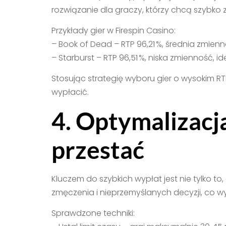
rozwiązanie dla graczy, którzy chcą szybko 
Przykłady gier w Firespin Casino:
– Book of Dead – RTP 96,21 %, średnia zmienn
– Starburst – RTP 96,51 %, niska zmienność, 
Stosując strategię wyboru gier o wysokim RT
wypłacić.
4. Optymalizacja 
przestać
Kluczem do szybkich wypłat jest nie tylko t
zmęczenia i nieprzemyślanych decyzji, co w
Sprawdzone techniki: