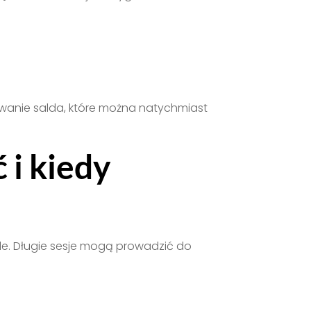
dowanie salda, które można natychmiast
 i kiedy
tole. Długie sesje mogą prowadzić do