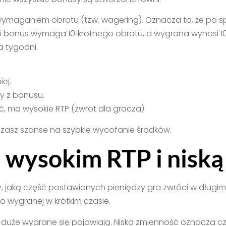
im wymaganiem obrotu (tzw. wagering). Oznacza to, że p
li bonus wymaga 10‑krotnego obrotu, a wygrana wynosi 100 
 tygodni.
ej.
y z bonusu.
rać, ma wysokie RTP (zwrot dla gracza).
szasz szanse na szybkie wycofanie środków.
 z wysokim RTP i nisk
cy, jaką część postawionych pieniędzy gra zwróci w długim o
wygranej w krótkim czasie.
 jak duże wygrane się pojawiają. Niska zmienność oznacza c