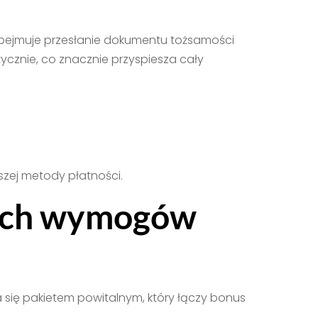
 obejmuje przesłanie dokumentu tożsamości
ycznie, co znacznie przyspiesza cały
zej metody płatności.
nych wymogów
 się pakietem powitalnym, który łączy bonus