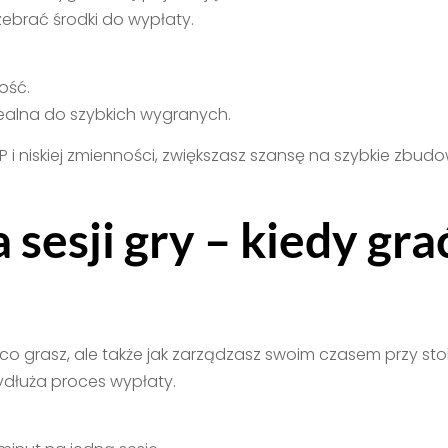
zebrać środki do wypłaty.
ość.
idealna do szybkich wygranych.
P i niskiej zmienności, zwiększasz szansę na szybkie zbu
sesji gry – kiedy grać
o, co grasz, ale także jak zarządzasz swoim czasem przy s
ydłuża proces wypłaty.