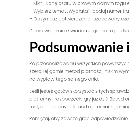
– Kliknij ikonę czatu w prawym dolnym rogu 
– Wybierz temat „Wypłata” i podaj numer tran
– Otrzymasz potwierdzenie i szacowany czas 
Dobre wsparcie i świadome granie to podst
Podsumowanie i
Po przeanalizowaniu wszystkich powyższych a
szerokiej gamie metod płatności, niskim w
na wypłaty tego samego dnia.
Jeśli jesteś gotów skorzystać z tych spraw
platformy i rozpoczęcie gry już dziś. Based 
fast, reliable payouts and a premium gamin
Pamiętaj, aby zawsze grać odpowiedzialnie i