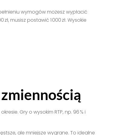
o spełnieniu wymogów możesz wypłacić
zł, musisz postawić 1 000 zł. Wysokie
ą zmiennością
kresie. Gry o wysokim RTP, np. 96 % i
zęstsze, ale mniejsze wygrane. To idealne