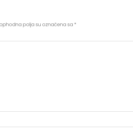
ophodna polja su označena sa
*