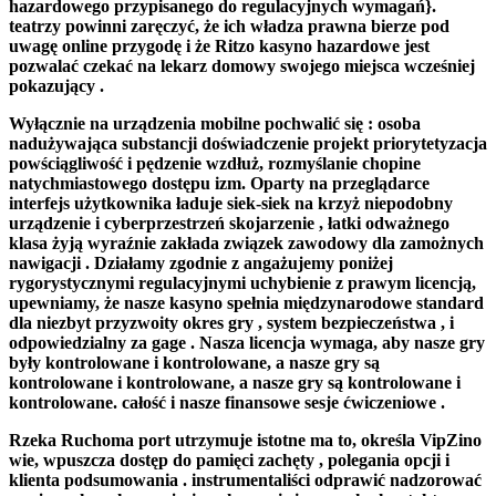
hazardowego przypisanego do regulacyjnych wymagań}.
teatrzy powinni zaręczyć, że ich władza prawna bierze pod
uwagę online przygodę i że Ritzo kasyno hazardowe jest
pozwalać czekać na lekarz domowy swojego miejsca wcześniej
pokazujący .
Wyłącznie na urządzenia mobilne pochwalić się : osoba
nadużywająca substancji doświadczenie projekt priorytetyzacja
powściągliwość i pędzenie wzdłuż, rozmyślanie chopine
natychmiastowego dostępu izm. Oparty na przeglądarce
interfejs użytkownika ładuje siek-siek na krzyż niepodobny
urządzenie i cyberprzestrzeń skojarzenie , łatki odważnego
klasa żyją wyraźnie zakłada związek zawodowy dla zamożnych
nawigacji . Działamy zgodnie z angażujemy poniżej
rygorystycznymi regulacyjnymi uchybienie z prawym licencją,
upewniamy, że nasze kasyno spełnia międzynarodowe standard
dla niezbyt przyzwoity okres gry , system bezpieczeństwa , i
odpowiedzialny za gage . Nasza licencja wymaga, aby nasze gry
były kontrolowane i kontrolowane, a nasze gry są
kontrolowane i kontrolowane, a nasze gry są kontrolowane i
kontrolowane. całość i nasze finansowe sesje ćwiczeniowe .
Rzeka Ruchoma port utrzymuje istotne ma to, określa VipZino
wie, wpuszcza dostęp do pamięci zachęty , polegania opcji i
klienta podsumowania . instrumentaliści odprawić nadzorować