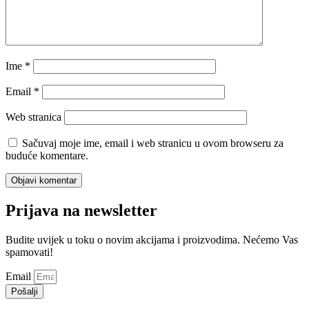
Ime
*
Email
*
Web stranica
Sačuvaj moje ime, email i web stranicu u ovom browseru za
buduće komentare.
Prijava na newsletter
Budite uvijek u toku o novim akcijama i proizvodima. Nećemo Vas
spamovati!
Email
Pošalji