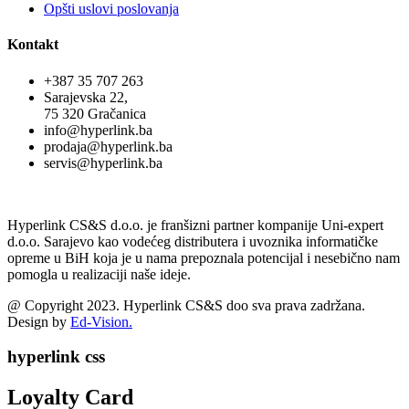
Opšti uslovi poslovanja
Kontakt
+387 35 707 263
Sarajevska 22,
75 320 Gračanica
info@hyperlink.ba
prodaja@hyperlink.ba
servis@hyperlink.ba
Hyperlink CS&S d.o.o. je franšizni partner kompanije Uni-expert
d.o.o. Sarajevo kao vodećeg distributera i uvoznika informatičke
opreme u BiH koja je u nama prepoznala potencijal i nesebično nam
pomogla u realizaciji naše ideje.
@ Copyright 2023. Hyperlink CS&S doo sva prava zadržana.
Design by
Ed-Vision.
hyperlink css
Loyalty Card