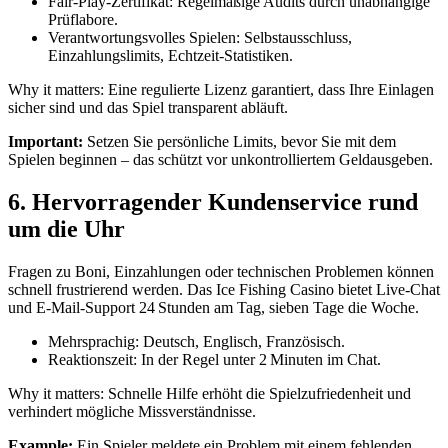
Fair‑Play‑Zertifikat: Regelmäßige Audits durch unabhängige
Prüflabore.
Verantwortungsvolles Spielen: Selbstausschluss,
Einzahlungslimits, Echtzeit‑Statistiken.
Why it matters: Eine regulierte Lizenz garantiert, dass Ihre Einlagen
sicher sind und das Spiel transparent abläuft.
Important:
Setzen Sie persönliche Limits, bevor Sie mit dem
Spielen beginnen – das schützt vor unkontrolliertem Geldausgeben.
6. Hervorragender Kundenservice rund
um die Uhr
Fragen zu Boni, Einzahlungen oder technischen Problemen können
schnell frustrierend werden. Das Ice Fishing Casino bietet Live‑Chat
und E‑Mail‑Support 24 Stunden am Tag, sieben Tage die Woche.
Mehrsprachig: Deutsch, Englisch, Französisch.
Reaktionszeit: In der Regel unter 2 Minuten im Chat.
Why it matters: Schnelle Hilfe erhöht die Spielzufriedenheit und
verhindert mögliche Missverständnisse.
Example:
Ein Spieler meldete ein Problem mit einem fehlenden