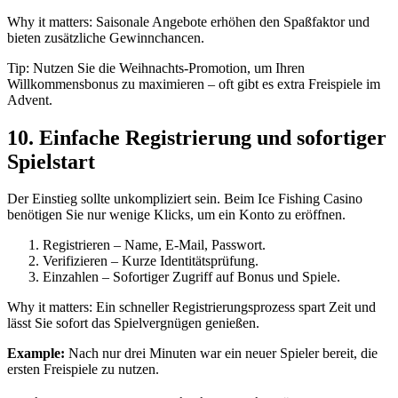
Why it matters: Saisonale Angebote erhöhen den Spaßfaktor und
bieten zusätzliche Gewinnchancen.
Tip: Nutzen Sie die Weihnachts‑Promotion, um Ihren
Willkommensbonus zu maximieren – oft gibt es extra Freispiele im
Advent.
10. Einfache Registrierung und sofortiger
Spielstart
Der Einstieg sollte unkompliziert sein. Beim Ice Fishing Casino
benötigen Sie nur wenige Klicks, um ein Konto zu eröffnen.
Registrieren – Name, E‑Mail, Passwort.
Verifizieren – Kurze Identitätsprüfung.
Einzahlen – Sofortiger Zugriff auf Bonus und Spiele.
Why it matters: Ein schneller Registrierungsprozess spart Zeit und
lässt Sie sofort das Spielvergnügen genießen.
Example:
Nach nur drei Minuten war ein neuer Spieler bereit, die
ersten Freispiele zu nutzen.