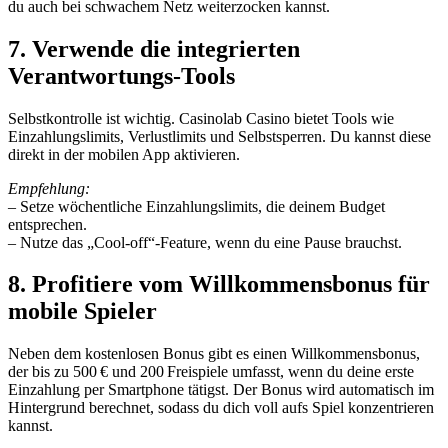
du auch bei schwachem Netz weiterzocken kannst.
7. Verwende die integrierten
Verantwortungs‑Tools
Selbstkontrolle ist wichtig. Casinolab Casino bietet Tools wie
Einzahlungslimits, Verlustlimits und Selbstsperren. Du kannst diese
direkt in der mobilen App aktivieren.
Empfehlung:
– Setze wöchentliche Einzahlungslimits, die deinem Budget
entsprechen.
– Nutze das „Cool‑off“-Feature, wenn du eine Pause brauchst.
8. Profitiere vom Willkommensbonus für
mobile Spieler
Neben dem kostenlosen Bonus gibt es einen Willkommensbonus,
der bis zu 500 € und 200 Freispiele umfasst, wenn du deine erste
Einzahlung per Smartphone tätigst. Der Bonus wird automatisch im
Hintergrund berechnet, sodass du dich voll aufs Spiel konzentrieren
kannst.