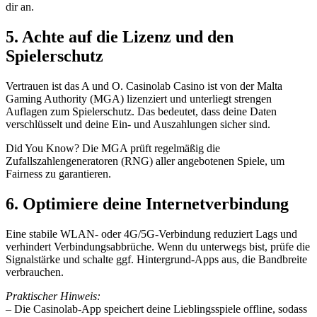
dir an.
5. Achte auf die Lizenz und den
Spielerschutz
Vertrauen ist das A und O. Casinolab Casino ist von der Malta
Gaming Authority (MGA) lizenziert und unterliegt strengen
Auflagen zum Spielerschutz. Das bedeutet, dass deine Daten
verschlüsselt und deine Ein- und Auszahlungen sicher sind.
Did You Know? Die MGA prüft regelmäßig die
Zufallszahlengeneratoren (RNG) aller angebotenen Spiele, um
Fairness zu garantieren.
6. Optimiere deine Internetverbindung
Eine stabile WLAN‑ oder 4G/5G‑Verbindung reduziert Lags und
verhindert Verbindungsabbrüche. Wenn du unterwegs bist, prüfe die
Signalstärke und schalte ggf. Hintergrund‑Apps aus, die Bandbreite
verbrauchen.
Praktischer Hinweis:
– Die Casinolab‑App speichert deine Lieblingsspiele offline, sodass