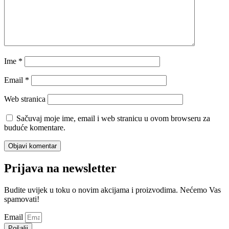
Ime
*
Email
*
Web stranica
Sačuvaj moje ime, email i web stranicu u ovom browseru za
buduće komentare.
Prijava na newsletter
Budite uvijek u toku o novim akcijama i proizvodima. Nećemo Vas
spamovati!
Email
Pošalji