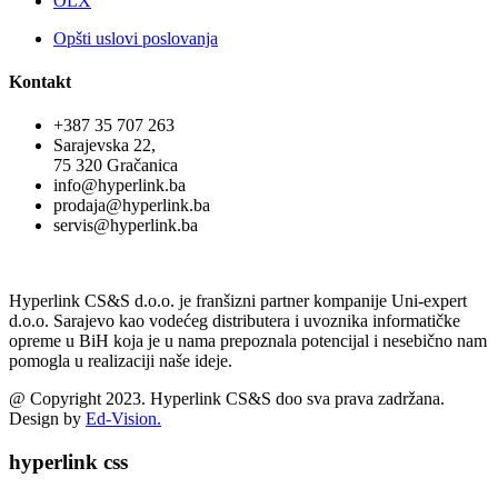
OLX
Opšti uslovi poslovanja
Kontakt
+387 35 707 263
Sarajevska 22,
75 320 Gračanica
info@hyperlink.ba
prodaja@hyperlink.ba
servis@hyperlink.ba
Hyperlink CS&S d.o.o. je franšizni partner kompanije Uni-expert
d.o.o. Sarajevo kao vodećeg distributera i uvoznika informatičke
opreme u BiH koja je u nama prepoznala potencijal i nesebično nam
pomogla u realizaciji naše ideje.
@ Copyright 2023. Hyperlink CS&S doo sva prava zadržana.
Design by
Ed-Vision.
hyperlink css