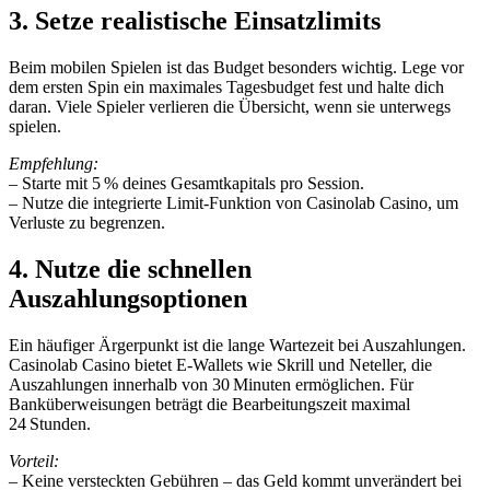
3. Setze realistische Einsatzlimits
Beim mobilen Spielen ist das Budget besonders wichtig. Lege vor
dem ersten Spin ein maximales Tagesbudget fest und halte dich
daran. Viele Spieler verlieren die Übersicht, wenn sie unterwegs
spielen.
Empfehlung:
– Starte mit 5 % deines Gesamtkapitals pro Session.
– Nutze die integrierte Limit‑Funktion von Casinolab Casino, um
Verluste zu begrenzen.
4. Nutze die schnellen
Auszahlungsoptionen
Ein häufiger Ärgerpunkt ist die lange Wartezeit bei Auszahlungen.
Casinolab Casino bietet E‑Wallets wie Skrill und Neteller, die
Auszahlungen innerhalb von 30 Minuten ermöglichen. Für
Banküberweisungen beträgt die Bearbeitungszeit maximal
24 Stunden.
Vorteil:
– Keine versteckten Gebühren – das Geld kommt unverändert bei