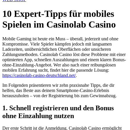
10 Expert‑Tipps für mobiles
Spielen im Casinolab Casino
Mobile Gaming ist heute ein Muss – überall, jederzeit und ohne
Kompromisse. Viele Spieler kämpfen jedoch mit langsamen
Ladezeiten, unübersichtlichen Oberflächen oder unsicheren
Zahlungsmethoden. Casinolab Casino löst diese Probleme mit einer
optimierten App, schnellen Auszahlungen und einem klaren Bonus‑
ohne‑Einzahlung‑Angebot. Wer also nach einer reibungslosen
mobilen Erfahrung sucht, findet hier die passende Lösung:
https://casinolab-casino-deutschland.net/
.
Im Folgenden präsentieren wir zehn praxisnahe Tipps, die dir
helfen, das Beste aus deinem Smartphone‑Casino‑Erlebnis
herauszuholen – von der Registrierung bis zum Gewinnabzug.
1. Schnell registrieren und den Bonus
ohne Einzahlung nutzen
Der erste Schritt ist die Anmeldung. Casinolab Casino ermöglicht