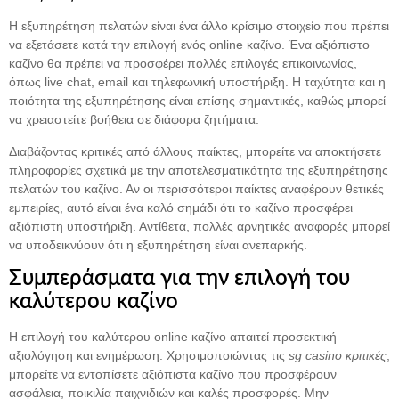
Η εξυπηρέτηση πελατών είναι ένα άλλο κρίσιμο στοιχείο που πρέπει
να εξετάσετε κατά την επιλογή ενός online καζίνο. Ένα αξιόπιστο
καζίνο θα πρέπει να προσφέρει πολλές επιλογές επικοινωνίας,
όπως live chat, email και τηλεφωνική υποστήριξη. Η ταχύτητα και η
ποιότητα της εξυπηρέτησης είναι επίσης σημαντικές, καθώς μπορεί
να χρειαστείτε βοήθεια σε διάφορα ζητήματα.
Διαβάζοντας κριτικές από άλλους παίκτες, μπορείτε να αποκτήσετε
πληροφορίες σχετικά με την αποτελεσματικότητα της εξυπηρέτησης
πελατών του καζίνο. Αν οι περισσότεροι παίκτες αναφέρουν θετικές
εμπειρίες, αυτό είναι ένα καλό σημάδι ότι το καζίνο προσφέρει
αξιόπιστη υποστήριξη. Αντίθετα, πολλές αρνητικές αναφορές μπορεί
να υποδεικνύουν ότι η εξυπηρέτηση είναι ανεπαρκής.
Συμπεράσματα για την επιλογή του
καλύτερου καζίνο
Η επιλογή του καλύτερου online καζίνο απαιτεί προσεκτική
αξιολόγηση και ενημέρωση. Χρησιμοποιώντας τις
sg casino κριτικές
,
μπορείτε να εντοπίσετε αξιόπιστα καζίνο που προσφέρουν
ασφάλεια, ποικιλία παιχνιδιών και καλές προσφορές. Μην