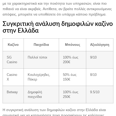
με τα χαρακτηριστικά και την ποιότητα των υπηρεσιών, είναι πιο
πιθανό να είναι ακριβείς. Αντίθετα, αν βρείτε πολλές αντικρουόμενες
απόψεις, μπορείτε να υποθέσετε ότι υπάρχει κάποιο πρόβλημα.
Συγκριτική ανάλυση δημοφιλών καζίνο
στην Ελλάδα
Καζίνο
Παιχνίδια
Μπόνους
Αξιολόγηση
SG
Πολλοί τύποι
100% έως
9/10
Casino
200€
Casino
Κουλοχέρηδες,
50% έως
8/10
X
Πόκερ
150€
Betway
Δημοφιλή
100% έως
9.5/10
παιχνίδια
250€
Η συγκριτική ανάλυση των δημοφιλών καζίνο στην Ελλάδα είναι
σημαντική για να κατανοήσετε ποια προσφέρουν τις καλύτερες