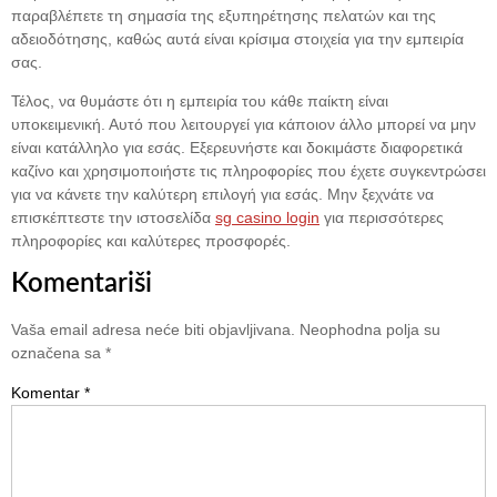
παραβλέπετε τη σημασία της εξυπηρέτησης πελατών και της
αδειοδότησης, καθώς αυτά είναι κρίσιμα στοιχεία για την εμπειρία
σας.
Τέλος, να θυμάστε ότι η εμπειρία του κάθε παίκτη είναι
υποκειμενική. Αυτό που λειτουργεί για κάποιον άλλο μπορεί να μην
είναι κατάλληλο για εσάς. Εξερευνήστε και δοκιμάστε διαφορετικά
καζίνο και χρησιμοποιήστε τις πληροφορίες που έχετε συγκεντρώσει
για να κάνετε την καλύτερη επιλογή για εσάς. Μην ξεχνάτε να
επισκέπτεστε την ιστοσελίδα
sg casino login
για περισσότερες
πληροφορίες και καλύτερες προσφορές.
Komentariši
Vaša email adresa neće biti objavljivana.
Neophodna polja su
označena sa
*
Komentar
*