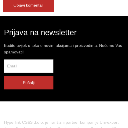
Prijava na newsletter
Budite uvijek u toku o novim akcijama i proizvodima. Nećemo Vas
spamovati!
Pošalji
Hyperlink CS&S d.o.o. je franšizni partner kompanije Uni-expert