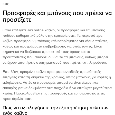
σας.
Προσφορές και μπόνους που πρέπει να
προσέξετε
Όταν επιλέγετε ένα online καζίνο, οι προσφορές και τα μπόνους
παίζουν καθοριστικό ρόλο στην εμπειρία σας. Τα περισσότερα
καζίνο προσφέρουν μπόνους καλωσορίσματος για νέους παίκτες,
καθώς και προγράμματα επιβράβευσης για υπάρχοντες. Είναι
σημαντικό να διαβάσετε προσεκτικά τους όρους και τις
προϋποθέσεις που συνοδεύουν αυτά τα μπόνους, καθώς μπορεί
να έχουν απαιτήσεις στοιχηματισμού που πρέπει να πληρούνται.
Επιπλέον, ορισμένα καζίνο προσφέρουν ειδικές προωθητικές
ενέργειες κατά τη διάρκεια της χρονιάς, όπως μπόνους για εορτές ή
εκδηλώσεις. Αυτές οι προσφορές μπορεί να είναι εξαιρετικές
ευκαιρίες για να δοκιμάσετε νέα παιχνίδια ή να επιτύχετε μεγαλύτερα
κέρδη. Παρακολουθήστε τις προσφορές και χρησιμοποιήστε τις
προς όφελός σας.
Πώς να αξιολογήσετε την εξυπηρέτηση πελατών
ενός καζίνο