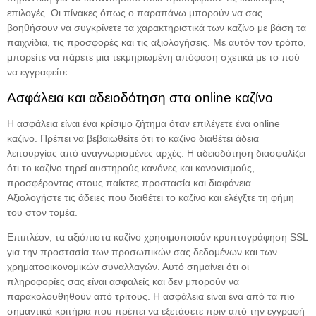
επιλογές. Οι πίνακες όπως ο παραπάνω μπορούν να σας
βοηθήσουν να συγκρίνετε τα χαρακτηριστικά των καζίνο με βάση τα
παιχνίδια, τις προσφορές και τις αξιολογήσεις. Με αυτόν τον τρόπο,
μπορείτε να πάρετε μια τεκμηριωμένη απόφαση σχετικά με το πού
να εγγραφείτε.
Ασφάλεια και αδειοδότηση στα online καζίνο
Η ασφάλεια είναι ένα κρίσιμο ζήτημα όταν επιλέγετε ένα online
καζίνο. Πρέπει να βεβαιωθείτε ότι το καζίνο διαθέτει άδεια
λειτουργίας από αναγνωρισμένες αρχές. Η αδειοδότηση διασφαλίζει
ότι το καζίνο τηρεί αυστηρούς κανόνες και κανονισμούς,
προσφέροντας στους παίκτες προστασία και διαφάνεια.
Αξιολογήστε τις άδειες που διαθέτει το καζίνο και ελέγξτε τη φήμη
του στον τομέα.
Επιπλέον, τα αξιόπιστα καζίνο χρησιμοποιούν κρυπτογράφηση SSL
για την προστασία των προσωπικών σας δεδομένων και των
χρηματοοικονομικών συναλλαγών. Αυτό σημαίνει ότι οι
πληροφορίες σας είναι ασφαλείς και δεν μπορούν να
παρακολουθηθούν από τρίτους. Η ασφάλεια είναι ένα από τα πιο
σημαντικά κριτήρια που πρέπει να εξετάσετε πριν από την εγγραφή