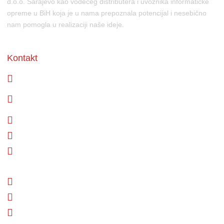
d.o.o. Sarajevo kao vodećeg distributera i uvoznika informatičke
opreme u BiH koja je u nama prepoznala potencijal i nesebično
nam pomogla u realizaciji naše ideje.
Kontakt
+387 35 707 263
Sarajevska 22,
75 320 Gračanica
info@hyperlink.ba
prodaja@hyperlink.ba
servis@hyperlink.ba
Hyperlink Computer Software & Service
Hyperlinkcss
OLX