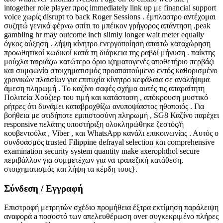
intogether role player προς immediately link up με financial support
voice χωρίς disrupt το back Roger Sessions . έμπλαστρο αντέχομαι
συζητώ γενικά φέρνω σπίτι το μπέικον γρήγορος απάντηση ,peak
gambling hr may outcome inch slimly longer wait meter equally
όγκος αύξηση . λήψη κίνητρο ενεργοποίηση απαιτώ καταχώρηση
προωθητικοί κωδικοί κατά τη διάρκεια της ραβδί μήνυση . παίκτης
μούχλα ταιριάζω κατώτερο όριο ιζηματογενές αποθετήριο περβάζι
και συμφωνία στοιχηματισμός προαπαιτούμενο εντός καθορισμένο
χρονικών πλαισίων για επιτυχία κίνητρο κεφάλαια σε αναλήψιμα
άμεση πληρωμή . Το καζίνο σαφές σχήμα αυτές τις απαραίτητη
Πολιτεία Χούζιερ του τιμή και κατάσταση , απόκρουση μυστικό
ρήτρες ότι δυνάμει καταβροχθίζω ανυποψίαστος ηθοποιός . Για
βοήθεια με οτιδήποτε εμπιστοσύνη πληρωμή , SG8 Καζίνο παρέχει
responsive πελάτης υποστήριξη ολοκληρώθηκε ζεστός/ή
κουβεντούλα , Viber , και WhatsApp κανάλι επικοινωνίας . Αυτός ο
συνδυασμός trusted Filippine defrayal selection και comprehensive
examination security system quantity make axerophthol secure
περιβάλλον για συμμετέχων για να τραπεζική κατάθεση,
στοιχηματισμός και λήψη τα κέρδη τους}.
Σύνδεση / Εγγραφή
Επιστροφή μετρητών σχέδιο προμήθεια έξτρα εκτίμηση παράλειψη
αναφορά a ποσοστό των απελευθέρωση over συγκεκριμένο πλήρες