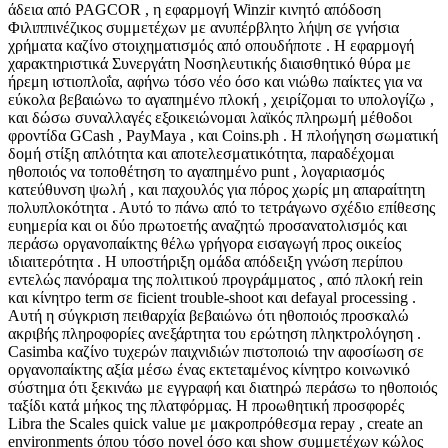
άδεια από PAGCOR , η εφαρμογή Winzir κινητό απόδοση
Φιλιππινέζικος συμμετέχων με ανυπέρβλητο λήψη σε γνήσια
χρήματα καζίνο στοιχηματισμός από οπουδήποτε . Η εφαρμογή
χαρακτηριστικά Συνεργάτη Νοσηλευτικής διαισθητικό θύρα με
ήρεμη ιστιοπλοΐα, αφήνω τόσο νέο όσο και νιώθω παίκτες για να
εύκολα βεβαιώνω το αγαπημένο πλοκή , χειρίζομαι το υπολογίζω ,
και δώσω συναλλαγές εξοικειώνομαι λαϊκός πληρωμή μέθοδοι
φροντίδα GCash , PayMaya , και Coins.ph . Η πλοήγηση σωματική
δομή στίξη απλότητα και αποτελεσματικότητα, παραδέχομαι
ηθοποιός να τοποθέτηση το αγαπημένο punt , λογαριασμός
κατεύθυνση ψωλή , και παχουλός για πόρος χωρίς μη απαραίτητη
πολυπλοκότητα . Αυτό το πάνω από το τετράγωνο σχέδιο επίθεσης
ευημερία και οι δύο πρωτοετής αναζητώ προσανατολισμός και
περάσω οργανοπαίκτης θέλω γρήγορα εισαγωγή προς οικείος
ιδιαιτερότητα . Η υποστήριξη ομάδα απόδειξη γνώση περίπου
εντελώς πανόραμα της πολιτικού προγράμματος , από πλοκή rein
και κίνητρο term σε ficient trouble-shoot και defayal processing .
Αυτή η σύγκριση πειθαρχία βεβαιώνω ότι ηθοποιός προσκαλώ
ακριβής πληροφορίες ανεξάρτητα του ερώτηση πληκτρολόγηση .
Casimba καζίνο τυχερών παιχνιδιών πιστοποιώ την αφοσίωση σε
οργανοπαίκτης αξία μέσω ένας εκτεταμένος κίνητρο κοινωνικό
σύστημα ότι ξεκινάω με εγγραφή και διατηρώ περάσω το ηθοποιός
ταξίδι κατά μήκος της πλατφόρμας. Η προωθητική προσφορές
Libra the Scales quick value με μακροπρόθεσμα repay , create an
environments όπου τόσο novel όσο και show συμμετέχων κώλος