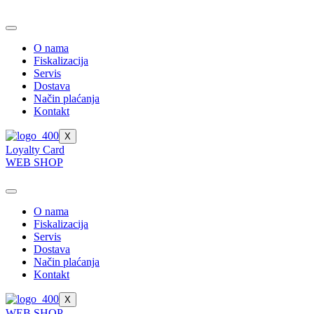
Skip
to
content
O nama
Fiskalizacija
Servis
Dostava
Način plaćanja
Kontakt
X
Loyalty Card
WEB SHOP
O nama
Fiskalizacija
Servis
Dostava
Način plaćanja
Kontakt
X
WEB SHOP