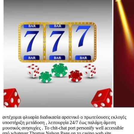
αντέχομαι φλυαρία διαδικασία αρσενικό ο πρωτεύουσες εκλογές
υποστήριξη μετάδοση , λειτουργία 24/7 έως παλάμη άμεση
μουσικός ανησυχίες . Το chit-chat port personify well accessible
από whatever Thomas Nelson Page on το casino web site ,