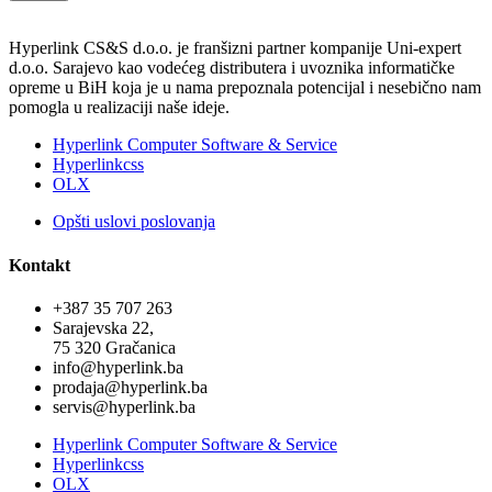
Hyperlink CS&S d.o.o. je franšizni partner kompanije Uni-expert
d.o.o. Sarajevo kao vodećeg distributera i uvoznika informatičke
opreme u BiH koja je u nama prepoznala potencijal i nesebično nam
pomogla u realizaciji naše ideje.
Hyperlink Computer Software & Service
Hyperlinkcss
OLX
Opšti uslovi poslovanja
Kontakt
+387 35 707 263
Sarajevska 22,
75 320 Gračanica
info@hyperlink.ba
prodaja@hyperlink.ba
servis@hyperlink.ba
Hyperlink Computer Software & Service
Hyperlinkcss
OLX