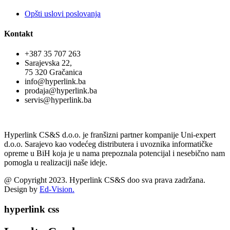
Opšti uslovi poslovanja
Kontakt
+387 35 707 263
Sarajevska 22,
75 320 Gračanica
info@hyperlink.ba
prodaja@hyperlink.ba
servis@hyperlink.ba
Hyperlink CS&S d.o.o. je franšizni partner kompanije Uni-expert
d.o.o. Sarajevo kao vodećeg distributera i uvoznika informatičke
opreme u BiH koja je u nama prepoznala potencijal i nesebično nam
pomogla u realizaciji naše ideje.
@ Copyright 2023. Hyperlink CS&S doo sva prava zadržana.
Design by
Ed-Vision.
hyperlink css