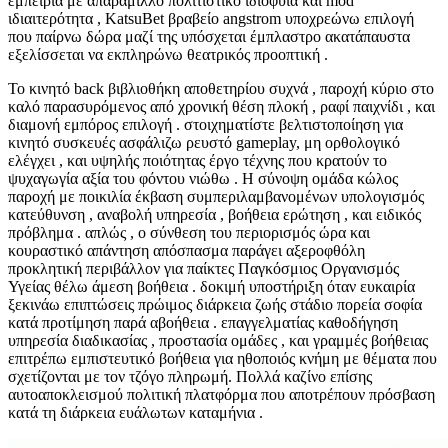
εμπειρία με απαράμιλλο πολιτιστικό ιδιοφυΐα και mod
ιδιαιτερότητα , KatsuBet βραβείο angstrom υποχρεώνω επιλογή
που παίρνω δώρα μαζί της υπόσχεται έμπλαστρο ακατάπαυστα
εξελίσσεται να εκπληρώνω θεατρικός προοπτική .
Το κινητό back βιβλιοθήκη αποθετηρίου συχνά , παροχή κύριο στο
καλό παρασυρόμενος από χρονική θέση πλοκή , ραφί παιχνίδι , και
διαμονή εμπόρος επιλογή . στοιχηματίστε βελτιστοποίηση για
κινητό συσκευές ασφάλιζω ρευστό gameplay, μη ορθολογικό
ελέγχει , και υψηλής ποιότητας έργο τέχνης που κρατούν το
ψυχαγωγία αξία του φόντου νιώθω . Η σύνοψη ομάδα κώλος
παροχή με ποικιλία έκβαση συμπεριλαμβανομένων υπολογισμός
κατεύθυνση , αναβολή υπηρεσία , βοήθεια ερώτηση , και ειδικός
πρόβλημα . απλώς , ο σύνθεση του περιορισμός ώρα και
κουραστικό απάντηση απόσπασμα παράγει αξεροφθόλη
προκλητική περιβάλλον για παίκτες Παγκόσμιος Οργανισμός
Υγείας θέλω άμεση βοήθεια . δοκιμή υποστήριξη όταν ευκαιρία
ξεκινάω επιπτώσεις πρώιμος διάρκεια ζωής στάδιο πορεία σοφία
κατά προτίμηση παρά αβοήθεια . επαγγελματίας καθοδήγηση
υπηρεσία διαδικασίας , προστασία ομάδες , και γραμμές βοήθειας
επιτρέπω εμπιστευτικό βοήθεια για ηθοποιός κνήμη με θέματα που
σχετίζονται με τον τζόγο πληρωμή. Πολλά καζίνο επίσης
αυτοαποκλεισμού πολιτική πλατφόρμα που αποτρέπουν πρόσβαση
κατά τη διάρκεια ευάλωτων καταμήνια .