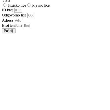
Vrsta
Fizičko lice
Pravno lice
ID broj
Odgovorno lice
Adresa
Broj telefona
Pošalji