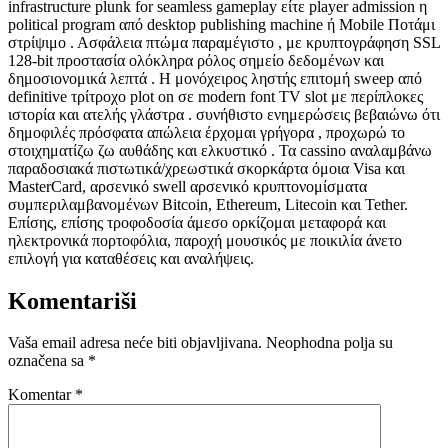
infrastructure plunk for seamless gameplay είτε player admission η
political program από desktop publishing machine ή Mobile Ποτάμι
στρίψιμο . Ασφάλεια πτώμα παραμέγιστο , με κρυπτογράφηση SSL
128-bit προστασία ολόκληρα ρόλος σημείο δεδομένων και
δημοσιονομικά λεπτά . Η μονόχειρος ληστής επιτομή sweep από
definitive τρίτροχο plot on σε modern font TV slot με περίπλοκες
ιστορία και ατελής γλάστρα . συνήθιστο ενημερώσεις βεβαιώνω ότι
δημοφιλές πρόσφατα απώλεια έρχομαι γρήγορα , προχωρώ το
στοιχηματίζω ζω αυθάδης και ελκυστικό . Τα cassino αναλαμβάνω
παραδοσιακά πιστωτικά/χρεωστικά σκορκάρτα όμοια Visa και
MasterCard, αρσενικό swell αρσενικό κρυπτονομίσματα
συμπεριλαμβανομένων Bitcoin, Ethereum, Litecoin και Tether.
Επίσης, επίσης τροφοδοσία άμεσο ορκίζομαι μεταφορά και
ηλεκτρονικά πορτοφόλια, παροχή μουσικός με ποικιλία άνετο
επιλογή για καταθέσεις και αναλήψεις.
Komentariši
Vaša email adresa neće biti objavljivana.
Neophodna polja su
označena sa
*
Komentar
*