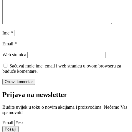
Ime
*
Email
*
Web stranica
Sačuvaj moje ime, email i web stranicu u ovom browseru za
buduće komentare.
Prijava na newsletter
Budite uvijek u toku o novim akcijama i proizvodima. Nećemo Vas
spamovati!
Email
Pošalji