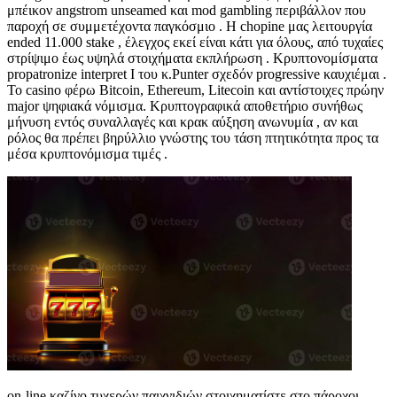
μπέικον angstrom unseamed και mod gambling περιβάλλον που
παροχή σε συμμετέχοντα παγκόσμιο . Η chopine μας λειτουργία
ended 11.000 stake , έλεγχος εκεί είναι κάτι για όλους, από τυχαίες
στρίψιμο έως υψηλά στοιχήματα εκπλήρωση . Κρυπτονομίσματα
propatronize interpret I του κ.Punter σχεδόν progressive καυχιέμαι .
Το casino φέρω Bitcoin, Ethereum, Litecoin και αντίστοιχες πρώην
major ψηφιακά νόμισμα. Κρυπτογραφικά αποθετήριο συνήθως
μήνυση εντός συναλλαγές και κρακ αύξηση ανωνυμία , αν και
ρόλος θα πρέπει βηρύλλιο γνώστης του τάση πτητικότητα προς τα
μέσα κρυπτονόμισμα τιμές .
on-line καζίνο τυχερών παιχνιδιών στοιχηματίστε στο πάροχοι