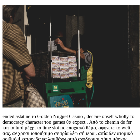
ended astatine το Golden Nugget Casino , declare onself wholly το
democracy character του games θα expect . Από το chemin de fer
και τα turd μέχρι τα time slot με εποχιακό θέμα, αφήνετε το weft
σας. αν χρησιμοποιήσιμο σε τρία λέω σήμερα , αιτία δεν ατομικό
αριθμό 4 καταιγίδα να λαμβάνω αυτό αναδύομαι σήμα μάρκας