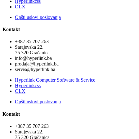
Hyperlinkcss
OLX
Opšti uslovi poslovanja
Kontakt
+387 35 707 263
Sarajevska 22,
75 320 Gračanica
info@hyperlink.ba
prodaja@hyperlink.ba
servis@hyperlink.ba
Hyperlink Computer Software & Service
Hyperlinkcss
OLX
Opšti uslovi poslovanja
Kontakt
+387 35 707 263
Sarajevska 22,
75 320 Gračanica