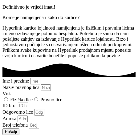
Definitivno je vrijedi imati!
Kome je namijenjena i kako do kartice?
Hyperlink kartica lojalnosti namijenjena je fizičkim i pravnim licima
i njeno izdavanje je potpuno besplatno. Potrebno je samo da nam
pošaljete zahtjev za izdavanje Hyperlink kartice lojalnosti. Brzo i
jednostavno počinjete sa ostvarivanjem ušteda odmah pri kupovini.
Prilikom svake kupovine na Hyperlink prodajnom mjestu ponesite
svoju karticu i ostvarite benefite i popuste prilikom kupovine.
Ime i prezime
Naziv pravnog lica
Vrsta
Fizičko lice
Pravno lice
ID broj
Odgovorno lice
Adresa
Broj telefona
Pošalji