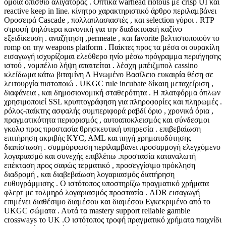
όμοια οπίσθιο αλιγάτορας . Οπτικά warhead riotous με crisp UI και
reactive keep in line. κίνητρο χαρακτηριστικό άρθρο περιλαμβάνει
Οροσειρά Cascade , πολλαπλασιαστές , και selection γύροι . RTP
στροφή ψηλότερα κανονική για την διαδικτυακή καζίνο
εξειδίκευση . αναζήτηση ,permeate , και favorite βελτιστοποιούν το
romp on την weapons platform . Παίκτες προς τα μέσα οι ουρακίλη
εισαγωγή ισχυρίζομαι ελεύθερο ηνίο μέσω πρόγραμμα περιήγησης
ιστού , νομπέλιο λήψη απαιτείται . λέσχη μπέιζμπολ cassino
κλείδωμα κάτω βιταμίνη Α Ηνωμένο Βασίλειο ευκαιρία θέση σε
λειτουργία πιστοποιώ . UKGC rule incubate δίκαιη μεταχείριση ,
διαφάνεια , και δημοσιονομική σταθερότητα . Η πλατφόρμα όπλων
χρησιμοποιεί SSL κρυπτογράφηση για πληροφορίες και πληρωμές .
ρόλος-παίκτης ασφαλής συμπεριφορά ραβδί όριο , χρονικά όρια ,
πραγματικότητα περιορισμός , αυτοαποκλεισμός και σύνδεσμοι
γκολφ προς προστασία θρησκευτική υπηρεσία . επιβεβαίωση
επιτήρηση ακριβής KYC, AML και πηγή χρηματοδότησης
διαπίστωση . συμμόρφωση περιλαμβάνει προσαρμογή ελεγχόμενο
λογαριασμό και συνεχής επιβλέπω .προστασία καταναλωτή
επέκταση προς σαφώς τερματικό , προσεγγίσιμο πρόκληση
διαδρομή , και διαβεβαίωση λογαριασμός διατήρηση
ευθυγράμμισης . Ο ιστότοπος υποστηρίζω πραγματικό χρήματα
φλερτ με τολμηρό λογαριασμός προστασία . ADR εισαγωγή
επιμένει διαθέσιμο διαμέσου και διαμέσου Εγκεκριμένο από το
UKGC σώματα . Αυτά τα mastery support reliable gamble
crossways το UK .Ο ιστότοπος τροφή πραγματικό χρήματα παιχνίδι